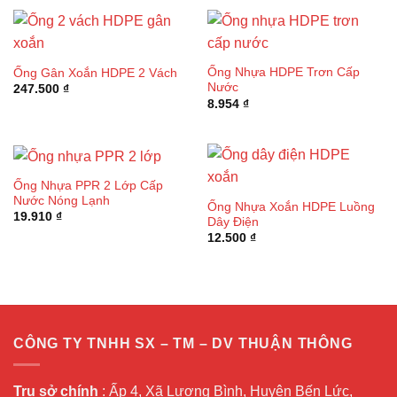
Ống Nhựa HDPE Trơn Cấp
Ống Gân Xoắn HDPE 2 Vách
Nước
247.500
₫
8.954
₫
Ống Nhựa PPR 2 Lớp Cấp
Nước Nóng Lạnh
Ống Nhựa Xoắn HDPE Luồng
19.910
₫
Dây Điện
12.500
₫
CÔNG TY TNHH SX – TM – DV THUẬN THÔNG
Trụ sở chính
: Ấp 4, Xã Lương Bình, Huyện Bến Lức,