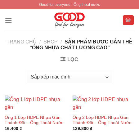
Skip
Good for everyone - Ống thoát nước
to
content
TRANG CHỦ
/
SHOP
/
SẢN PHẨM ĐƯỢC GẮN THẺ
“ỐNG NHỰA CHẤT LƯỢNG CAO”
LỌC
Ống 1 Lớp HDPE Nhựa Gân
Ống 2 Lớp HDPE Nhựa Gân
Thành Đôi – Ống Thoát Nước
Thành Đôi – Ống Thoát Nước
16.400
₫
129.800
₫