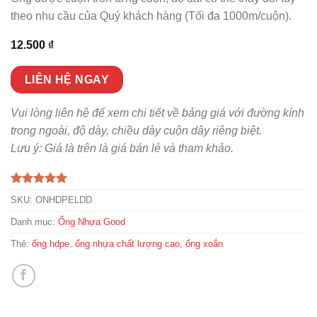
theo nhu cầu của Quý khách hàng (Tối đa 1000m/cuộn).
12.500
₫
LIÊN HỆ NGAY
Vui lòng liên hệ để xem chi tiết về bảng giá với đường kính
trong ngoài, độ dày, chiều dày cuộn dây riêng biệt.
Lưu ý: Giá là trên là giá bán lẻ và tham khảo.
5.00
1
trên 5
SKU:
ONHDPELDD
dựa trên
đánh giá
Danh mục:
Ống Nhựa Good
Thẻ:
ống hdpe
,
ống nhựa chất lượng cao
,
ống xoắn