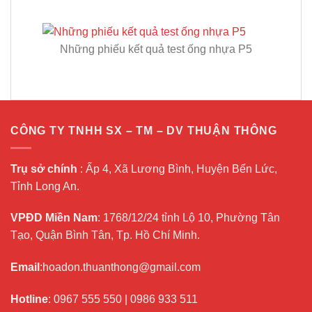
Những phiếu kết quả test ống nhựa P5
CÔNG TY TNHH SX – TM – DV THUẬN THÔNG
Trụ sở chính
: Ấp 4, Xã Lương Bình, Huyện Bến Lức,
Tỉnh Long An.
VPĐD Miền Nam
: 1768/12/24 tỉnh Lộ 10, Phường Tân
Tạo, Quận Bình Tân, Tp. Hồ Chí Minh.
Email
:hoadon.thuanthong@gmail.com
Hotline
:
0967 555 550
|
0986 933 511