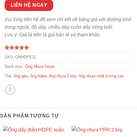
LIÊN HỆ NGAY
Vui lòng liên hệ để xem chi tiết về bảng giá với đường kính
trong ngoài, độ dày, chiều dày cuộn dây riêng biệt.
Lưu ý: Giá là trên là giá bán lẻ và tham khảo.
5.00
1
trên 5
SKU:
ONHDPE1L
dựa trên
đánh giá
Danh mục:
Ống Nhựa Good
Thẻ:
ống gân
,
ống hdpe
,
ống nhựa 1 lớp
,
ống nhựa chất lượng cao
SẢN PHẨM TƯƠNG TỰ