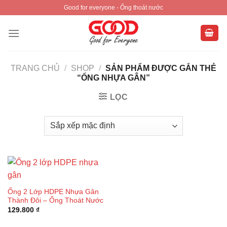
Skip
Good for everyone - Ống thoát nước
to
content
TRANG CHỦ
/
SHOP
/
SẢN PHẨM ĐƯỢC GẮN THẺ
“ỐNG NHỰA GÂN”
LỌC
Ống 2 Lớp HDPE Nhựa Gân
Thành Đôi – Ống Thoát Nước
129.800
₫