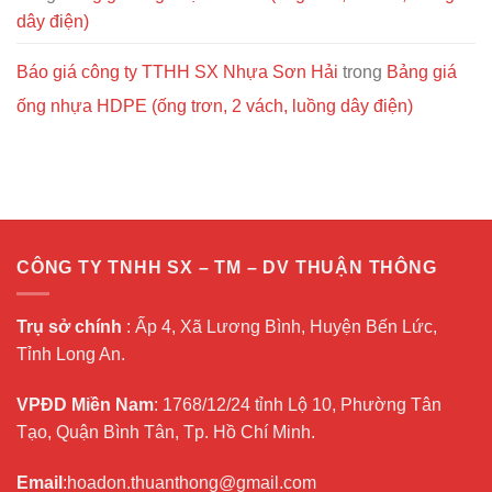
dây điện)
Báo giá công ty TTHH SX Nhựa Sơn Hải
trong
Bảng giá
ống nhựa HDPE (ống trơn, 2 vách, luồng dây điện)
CÔNG TY TNHH SX – TM – DV THUẬN THÔNG
Trụ sở chính
: Ấp 4, Xã Lương Bình, Huyện Bến Lức,
Tỉnh Long An.
VPĐD Miền Nam
: 1768/12/24 tỉnh Lộ 10, Phường Tân
Tạo, Quận Bình Tân, Tp. Hồ Chí Minh.
Email
:hoadon.thuanthong@gmail.com