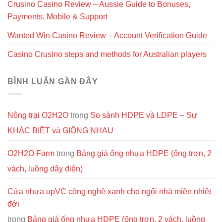
Crusino Casino Review – Aussie Guide to Bonuses,
Payments, Mobile & Support
Wanted Win Casino Review – Account Verification Guide
Casino Crusino steps and methods for Australian players
BÌNH LUẬN GẦN ĐÂY
Nông trại O2H2O
trong
So sánh HDPE và LDPE – Sự
KHÁC BIỆT và GIỐNG NHAU
O2H2O Farm
trong
Bảng giá ống nhựa HDPE (ống trơn, 2
vách, luồng dây điện)
Cửa nhựa upVC công nghệ xanh cho ngôi nhà miền nhiệt
đới
trong
Bảng giá ống nhựa HDPE (ống trơn, 2 vách, luồng