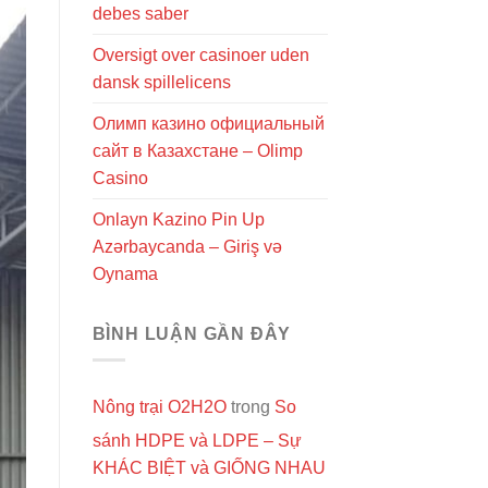
debes saber
Oversigt over casinoer uden
dansk spillelicens
Олимп казино официальный
сайт в Казахстане – Olimp
Casino
Onlayn Kazino Pin Up
Azərbaycanda – Giriş və
Oynama
BÌNH LUẬN GẦN ĐÂY
Nông trại O2H2O
trong
So
sánh HDPE và LDPE – Sự
KHÁC BIỆT và GIỐNG NHAU