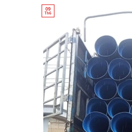
09
Th6