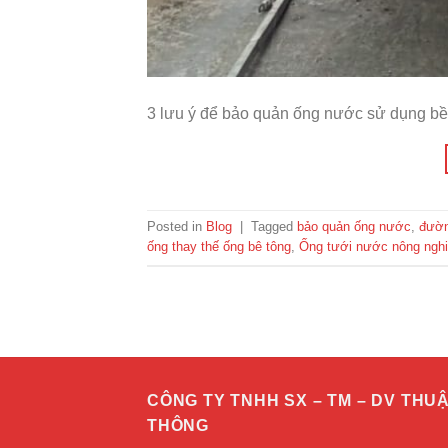
3 lưu ý để bảo quản ống nước sử dụng bề
Posted in
Blog
|
Tagged
bảo quản ống nước
,
đườn
ống thay thế ống bê tông
,
Ống tưới nước nông ngh
CÔNG TY TNHH SX – TM – DV THU
THÔNG