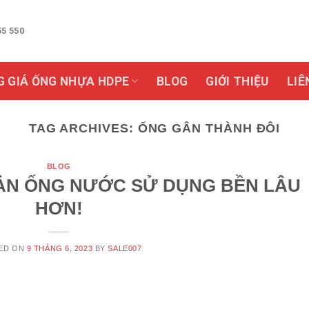
55 550
G GIÁ ỐNG NHỰA HDPE
BLOG
GIỚI THIỆU
LIÊ
TAG ARCHIVES:
ỐNG GÂN THÀNH ĐÔI
BLOG
UẢN ỐNG NƯỚC SỬ DỤNG BỀN LÂU
HƠN!
ED ON
9 THÁNG 6, 2023
BY
SALE007