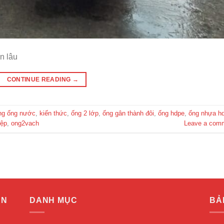
n lâu
CONTINUE READING
→
g ống nước
,
kiến thức
,
ống 2 lớp
,
ống gân thành đôi
,
ống hdpe
,
ống nhựa h
iệp
,
ong2vach
Leave a com
ẬN
DANH MỤC
BẢ