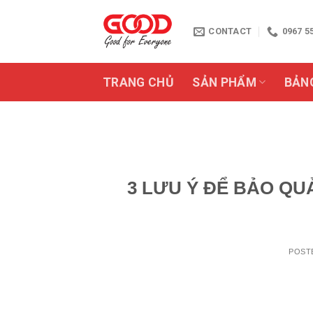
Skip
to
CONTACT
0967 5
content
TRANG CHỦ
SẢN PHẨM
BẢN
3 LƯU Ý ĐỂ BẢO Q
POST