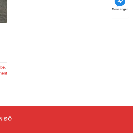
Messenger
dpe
,
ment
N ĐỒ