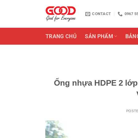
Skip
to
CONTACT
0967 5
content
TRANG CHỦ
SẢN PHẨM
BẢN
Ống nhựa HDPE 2 lớp 
POST