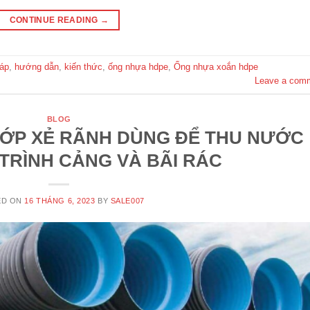
CONTINUE READING
→
áp
,
hướng dẫn
,
kiến thức
,
ống nhựa hdpe
,
Ống nhựa xoắn hdpe
Leave a com
BLOG
LỚP XẺ RÃNH DÙNG ĐỂ THU NƯỚC
TRÌNH CẢNG VÀ BÃI RÁC
ED ON
16 THÁNG 6, 2023
BY
SALE007