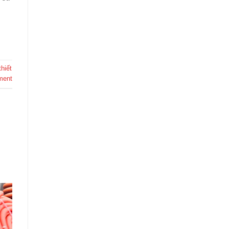
thiết
ment