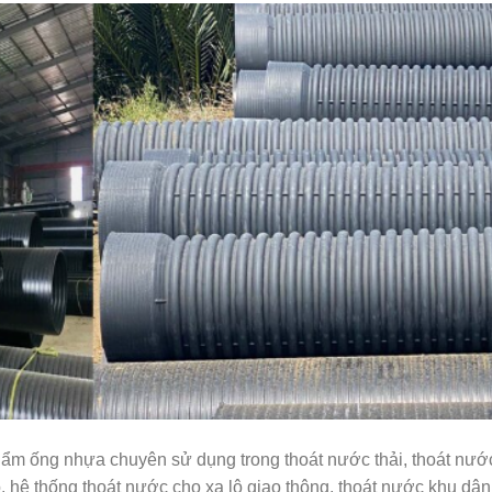
m ống nhựa chuyên sử dụng trong thoát nước thải, thoát nướ
, hệ thống thoát nước cho xa lộ giao thông, thoát nước khu dân