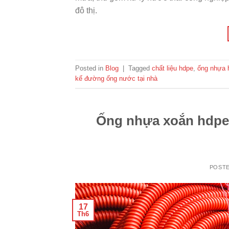
đô thị.
Posted in
Blog
|
Tagged
chất liệu hdpe
,
ống nhựa 
kế đường ống nước tại nhà
Ống nhựa xoắn hdpe 
POST
17
Th6