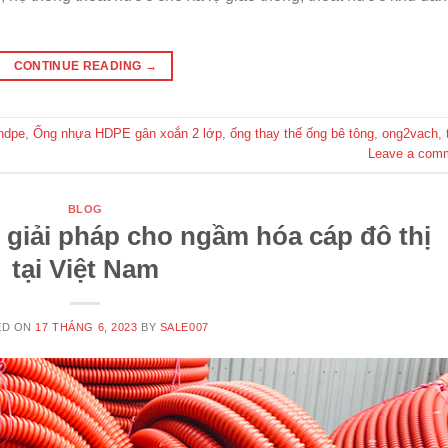
CONTINUE READING
→
hdpe
,
Ống nhựa HDPE gân xoắn 2 lớp
,
ống thay thế ống bê tông
,
ong2vach
,
Leave a com
BLOG
giải pháp cho ngầm hóa cáp đô thị
tại Việt Nam
ED ON
17 THÁNG 6, 2023
BY
SALE007