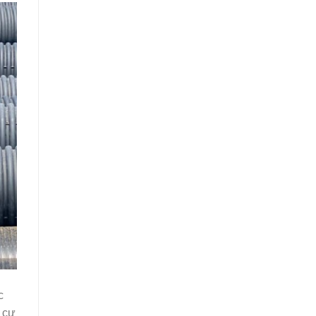
c
 cư