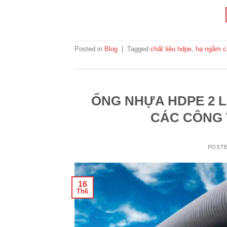
Posted in
Blog
|
Tagged
chất liệu hdpe
,
hạ ngầm c
ỐNG NHỰA HDPE 2 
CÁC CÔNG 
POST
16
Th6