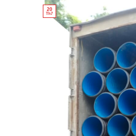
20
Th7