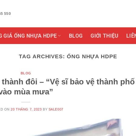
55 550
G GIÁ ỐNG NHỰA HDPE
BLOG
GIỚI THIỆU
LIÊ
TAG ARCHIVES:
ỐNG NHỰA HDPE
BLOG
thành đôi – “Vệ sĩ bảo vệ thành phố
vào mùa mưa”
ED ON
20 THÁNG 7, 2023
BY
SALE007