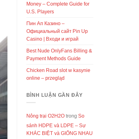
Money – Complete Guide for
U.S. Players
Пин Ап Казино –
Официальный сайт Pin Up
Casino | Входи и играй
Best Nude OnlyFans Billing &
Payment Methods Guide
Chicken Road slot w kasynie
online – przegląd
BÌNH LUẬN GẦN ĐÂY
Nông trại O2H2O
trong
So
sánh HDPE và LDPE – Sự
KHÁC BIỆT và GIỐNG NHAU