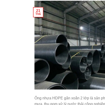
21
Th6
Ống nhựa HDPE gân xoắn 2 lớp là sản phẩ
mưa, thu gom xử lý nước thải công nghiệp