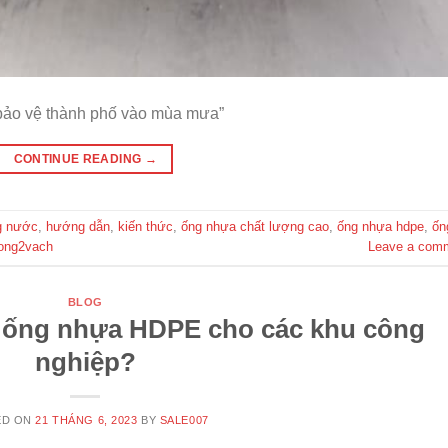
 bảo vệ thành phố vào mùa mưa”
CONTINUE READING
→
g nước
,
hướng dẫn
,
kiến thức
,
ống nhựa chất lượng cao
,
ống nhựa hdpe
,
ốn
ong2vach
Leave a com
BLOG
g ống nhựa HDPE cho các khu công
nghiệp?
ED ON
21 THÁNG 6, 2023
BY
SALE007