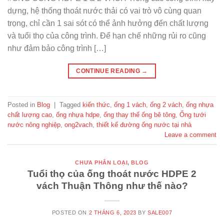
dựng, hệ thống thoát nước thải có vai trò vô cùng quan
trọng, chỉ cần 1 sai sót có thể ảnh hưởng đến chất lượng
và tuổi thọ của công trình. Để hạn chế những rủi ro cũng
như đảm bảo công trình […]
CONTINUE READING
→
Posted in
Blog
|
Tagged
kiến thức
,
ống 1 vách
,
ống 2 vách
,
ống nhựa
chất lượng cao
,
ống nhựa hdpe
,
ống thay thế ống bê tông
,
Ống tưới
nước nông nghiệp
,
ong2vach
,
thiết kế đường ống nước tại nhà
Leave a comment
CHƯA PHÂN LOẠI
,
BLOG
Tuổi thọ của ống thoát nước HDPE 2
vách Thuận Thông như thế nào?
POSTED ON
2 THÁNG 6, 2023
BY
SALE007