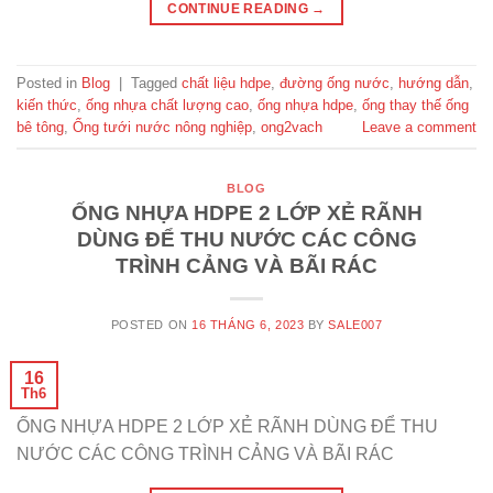
CONTINUE READING
→
Posted in
Blog
|
Tagged
chất liệu hdpe
,
đường ống nước
,
hướng dẫn
,
kiến thức
,
ống nhựa chất lượng cao
,
ống nhựa hdpe
,
ống thay thế ống
bê tông
,
Ống tưới nước nông nghiệp
,
ong2vach
Leave a comment
BLOG
ỐNG NHỰA HDPE 2 LỚP XẺ RÃNH
DÙNG ĐỂ THU NƯỚC CÁC CÔNG
TRÌNH CẢNG VÀ BÃI RÁC
POSTED ON
16 THÁNG 6, 2023
BY
SALE007
16
Th6
ỐNG NHỰA HDPE 2 LỚP XẺ RÃNH DÙNG ĐỂ THU
NƯỚC CÁC CÔNG TRÌNH CẢNG VÀ BÃI RÁC