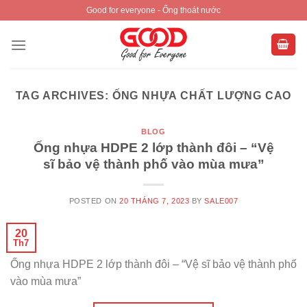
Skip
Good for everyone - Ống thoát nước
to
content
TAG ARCHIVES:
ỐNG NHỰA CHẤT LƯỢNG CAO
BLOG
Ống nhựa HDPE 2 lớp thành đôi – “Vệ
sĩ bảo vệ thành phố vào mùa mưa”
POSTED ON
20 THÁNG 7, 2023
BY
SALE007
20
Th7
Ống nhựa HDPE 2 lớp thành đôi – “Vệ sĩ bảo vệ thành phố
vào mùa mưa”