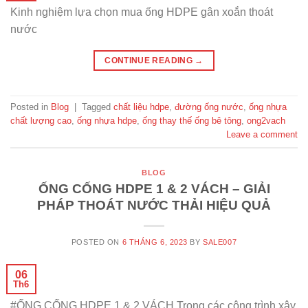
Kinh nghiệm lựa chọn mua ống HDPE gân xoắn thoát
nước
CONTINUE READING
→
Posted in
Blog
|
Tagged
chất liệu hdpe
,
đường ống nước
,
ống nhựa
chất lượng cao
,
ống nhựa hdpe
,
ống thay thế ống bê tông
,
ong2vach
Leave a comment
BLOG
ỐNG CỐNG HDPE 1 & 2 VÁCH – GIẢI
PHÁP THOÁT NƯỚC THẢI HIỆU QUẢ
POSTED ON
6 THÁNG 6, 2023
BY
SALE007
06
Th6
#ỐNG CỐNG HDPE 1 & 2 VÁCH Trong các công trình xây