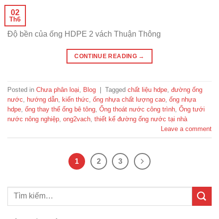
02
Th6
Độ bền của ống HDPE 2 vách Thuận Thông
CONTINUE READING
→
Posted in
Chưa phân loại
,
Blog
|
Tagged
chất liệu hdpe
,
đường ống
nước
,
hướng dẫn
,
kiến thức
,
ống nhựa chất lượng cao
,
ống nhựa
hdpe
,
ống thay thế ống bê tông
,
Ống thoát nước công trình
,
Ống tưới
nước nông nghiệp
,
ong2vach
,
thiết kế đường ống nước tại nhà
Leave a comment
1
2
3