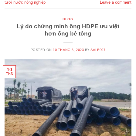
tưới nước nông nghiệp
Leave a comment
BLOG
Lý do chứng minh ống HDPE ưu việt
hơn ống bê tông
POSTED ON
10 THÁNG 6, 2023
BY
SALE007
10
Th6