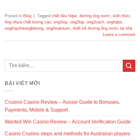
Posted in
Blog
|
Tagged
chất liệu hdpe
,
đường ống nước
,
kiến thức
,
ống nhựa chất lượng cao
,
ong1lop
,
ong2lop
,
ong2vach
,
onghdpe
,
ongthaytheongbetong
,
ongthoatnuoc
,
thiết kế đường ống nước tại nhà
Leave a comment
BÀI VIẾT MỚI
Crusino Casino Review – Aussie Guide to Bonuses,
Payments, Mobile & Support
Wanted Win Casino Review – Account Verification Guide
Casino Crusino steps and methods for Australian players