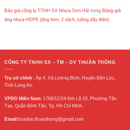
Báo giá công ty TTHH SX Nhựa Sơn Hải
trong
Bảng giá
ống nhựa HDPE (ống trơn, 2 vách, luồng dây điện)
CÔNG TY TNHH SX – TM – DV THUẬN THÔNG
Trụ sở chính
: Ấp 4, Xã Lương Bình, Huyện Bến Lức,
Tỉnh Long An.
VPĐD Miền Nam
: 1768/12/24 tỉnh Lộ 10, Phường Tân
Tạo, Quận Bình Tân, Tp. Hồ Chí Minh.
Email
:hoadon.thuanthong@gmail.com