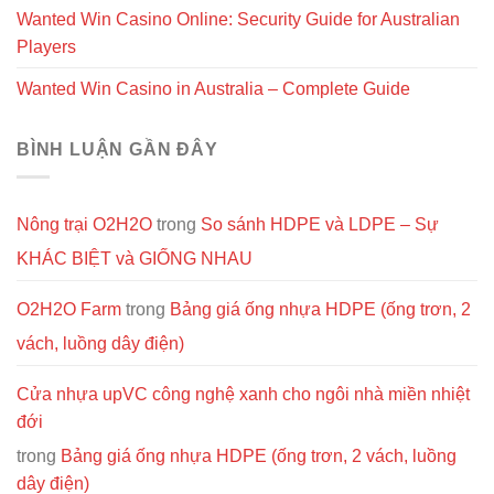
Wanted Win Casino Online: Security Guide for Australian
Players
Wanted Win Casino in Australia – Complete Guide
BÌNH LUẬN GẦN ĐÂY
Nông trại O2H2O
trong
So sánh HDPE và LDPE – Sự
KHÁC BIỆT và GIỐNG NHAU
O2H2O Farm
trong
Bảng giá ống nhựa HDPE (ống trơn, 2
vách, luồng dây điện)
Cửa nhựa upVC công nghệ xanh cho ngôi nhà miền nhiệt
đới
trong
Bảng giá ống nhựa HDPE (ống trơn, 2 vách, luồng
dây điện)